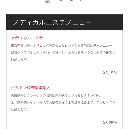
メディカルエステメニュー
メディカルエステ
東京南青山石井クリニック認定会員サロンでもある当店の基本メニュー。
肌質やトラブルなどにあわせて施術し、あらゆる肌トラブルを安心確実に
解消します。
¥3,150~
ビタミンC誘導体導入
美白効果とコラーゲンの増加効果があるとされるビタミンCを、
より効果的なイオン導入でお肌の奥深くまで送り込みます。ニキビ・ニキ
ビ跡などに。
¥5,250~