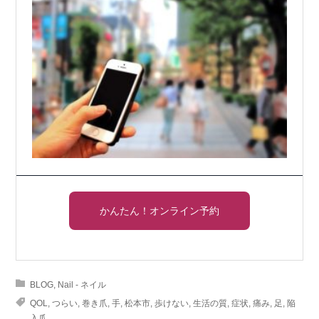
かんたん！オンライン予約
BLOG
,
Nail - ネイル
QOL
,
つらい
,
巻き爪
,
手
,
松本市
,
歩けない
,
生活の質
,
症状
,
痛み
,
足
,
陥
入爪