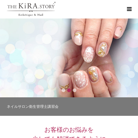
Always challenging
常に努力し成長し続けること
1
2
3
ネイルサロン衛生管理士講習会
ブログ更新-目を大きくぱっちりさせたい方やまぶたが重く感じる方、眼瞼
下垂などでお悩みの方に
お客様のお悩みを