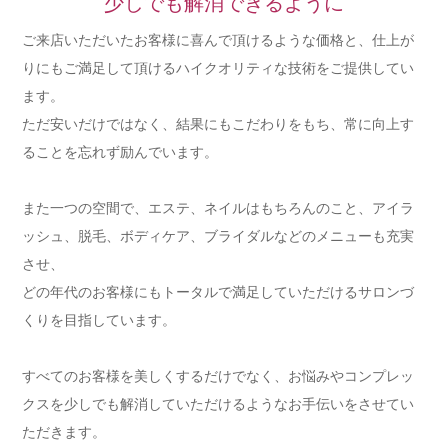
少しでも解消できるように
ブログ更新-巻き爪・陥入爪のご相談は当店へ
ご来店いただいたお客様に喜んで頂けるような価格と、仕上が
りにもご満足して頂けるハイクオリティな技術をご提供してい
ブログ更新-深爪・爪噛み・爪の形・色でお悩みなら
ます。
ただ安いだけではなく、結果にもこだわりをもち、常に向上す
新型コロナウイルス感染予防対策と完全予約制について
ることを忘れず励んでいます。
また一つの空間で、エステ、ネイルはもちろんのこと、アイラ
ッシュ、脱毛、ボディケア、ブライダルなどのメニューも充実
させ、
どの年代のお客様にもトータルで満足していただけるサロンづ
くりを目指しています。
すべてのお客様を美しくするだけでなく、お悩みやコンプレッ
クスを少しでも解消していただけるようなお手伝いをさせてい
ただきます。